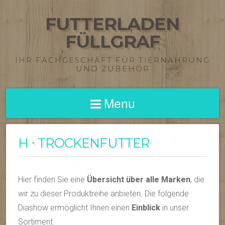
FUTTERLADEN
FÜLLGRAF
IHR FACHGESCHÄFT FÜR TIERNAHRUNG
UND ZUBEHÖR
Menu
H ⋅ TROCKENFUTTER
Hier finden Sie eine
Übersicht über alle Marken
, die
wir zu dieser Produktreihe anbieten. Die folgende
Diashow ermöglicht Ihnen einen
Einblick
in unser
Sortiment.